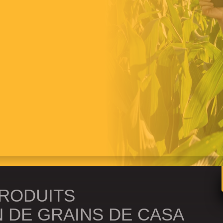
t grâce à des applications mobiles
cruciales de votre système en temps
 les pannes d’équipement, les heures
ntinue des panneaux synchronisées
-mesure EZ CONTROLE accélèrent vos
nterface simple et flexible.
PRODUITS
N DE GRAINS DE CASA