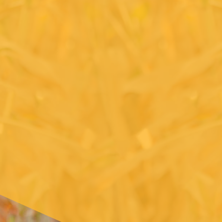
tion de nos silos à distance
rmet d'être ultra-réactif aux
tuations logistiques ou
logiques, de n'importe où et
ut temps. c'est maintenant
e de s'en passer, c'est presque
magique.. »