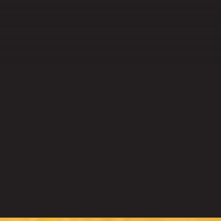
OPI BL
EAUX DE
NTRÔLE
OPI
Blue est un sys­tème de g
sans fil qui four­nit des infor­ma­
 CONTROLE
sont conçus
grain sto­cké à vos appa­reil
aciliter les opérations au
bureau.
uotidien.
DÉTAILS
DÉTAILS