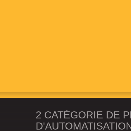
Optez pour une tranquillité d’espri
permettant de suivre les composantes 
réel. Terminé les mauvaises surprises,
d’arrêt et les risques de contamination !
Le développement en amélioration co
avec leurs applications mobiles sur
opérations au quotidien au travers d’une i
2 CATÉGORIE DE 
D'AUTOMATISATIO