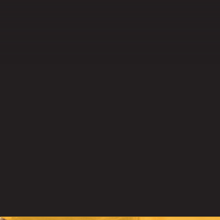
PANN
CO
Les panneaux
EZ
sur mesure pour f
q