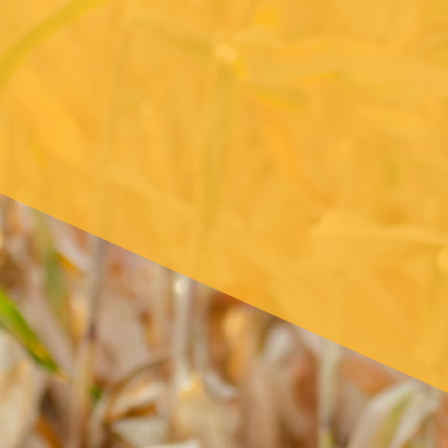
« La ges
nous pe
si
météoro
en to
difficil