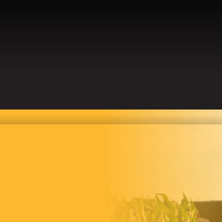
TS
CARRIÈRE
L’ENTREPRISE
CONTACT
BLOG
R
ACCUEIL
TION AU
GTS