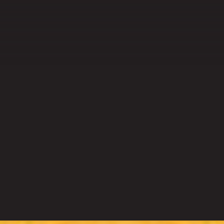
UE
es­tion du grain
tions sur l’é­tat du
s mobiles et de