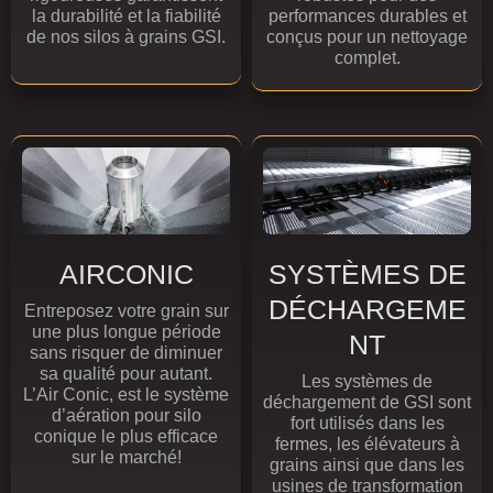
la durabilité et la fiabilité
performances durables et
de nos silos à grains GSI.
conçus pour un nettoyage
complet.
AIRCONIC
SYSTÈMES DE
DÉCHARGEME
Entreposez votre grain sur
une plus longue période
NT
sans risquer de diminuer
sa qualité pour autant.
Les systèmes de
L’Air Conic, est le système
déchargement de GSI sont
d’aération pour silo
fort utilisés dans les
conique le plus efficace
fermes, les élévateurs à
sur le marché!
grains ainsi que dans les
usines de transformation