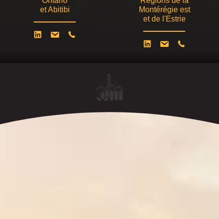
Ontario
Régions de la
et Abitibi
Montérégie est
et de l'Estrie