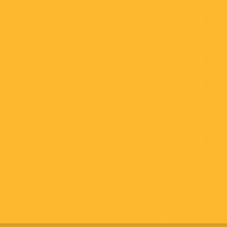
GRAINS
Peu importe le niveau des rendements ou le prix
des céréales au moment de la récolte, rien ne
garantit une rentabilité maximale. Avoir des silos à
grain sur place offre de nombreux avantages,
notamment des capacités de récolte et une
disponibilité accrues, ainsi que la liberté de
conserver votre marchandise pour de meilleurs
marchés à avenir.
Ceux qui recherchent un avantage lorsque les
marchés sont bas se tournent vers les silos de
stockage agricoles de GSI pour aider à maximiser
la rentabilité.