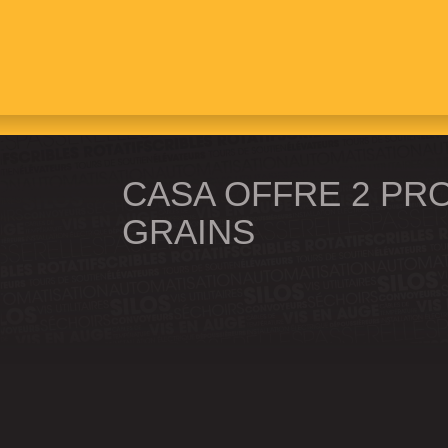
Les chariots à grains Brandt offrent une fi
et une rentabilité légendaires, les unités
les plus efficaces de l’industrie, chaque j
CASA OFFRE 2 PR
GRAINS
CHARIOTS À G
SÉRIE 
Le chargement et le déchargement des gr