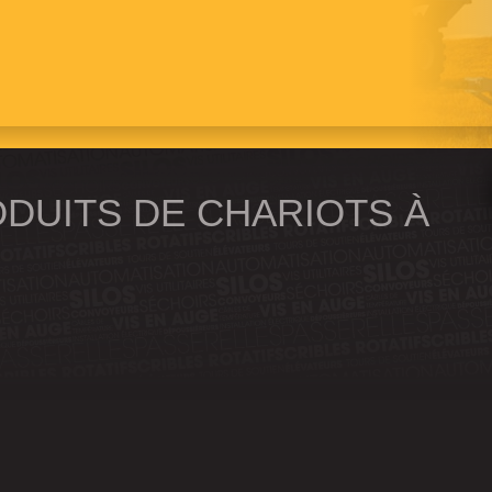
abilité, une productivité
 les plus performantes et
our.
ODUITS DE CHARIOTS À
RAINS
CHAR
XT
S
ains sont plus faciles que
Ces chariots à double vis sa