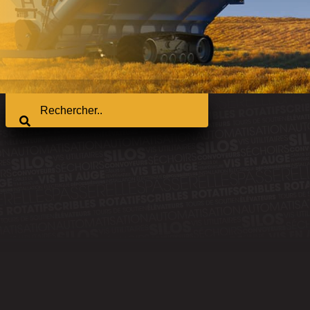
IOTS À GRAINS
ÉRIE DXT
ns fin offrent des vitesses de déchargement