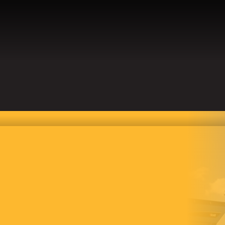
TS
CARRIÈRE
L’ENTREPRISE
CONTACT
BLOG
R
ACCUEIL
S À