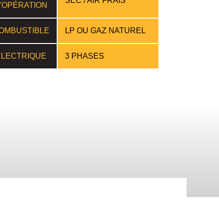
SEC / AIR FRAIS
'OPÉRATION
OMBUSTIBLE
LP OU GAZ NATUREL
ÉLECTRIQUE
3 PHASES