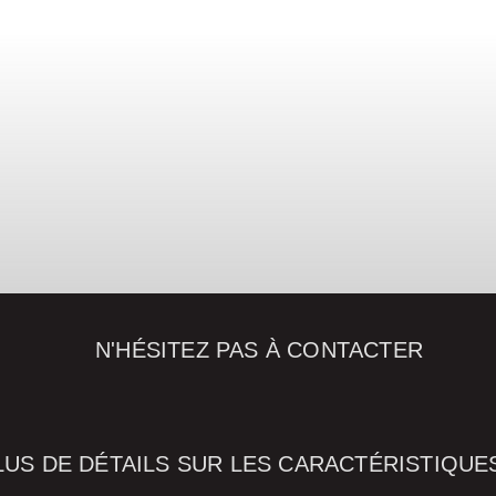
BROCHURE
hargez notre brochure pour en savoir plus sur nos gammes et o
disponibles.
TÉLÉCHARGER
N'HÉSITEZ PAS À CONTACTER
OS CONSEILL
LUS DE DÉTAILS SUR LES CARACTÉRISTIQUE