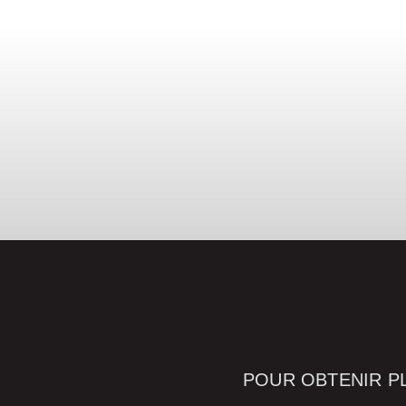
Téléc
N
POUR OBTENIR P