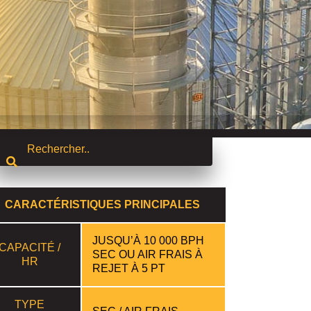
CARACTÉRISTIQUES PRINCIPALES
JUSQU’À 10 000 BPH
CAPACITÉ /
SEC OU AIR FRAIS À
HR
REJET À 5 PT
TYPE