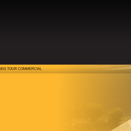
TS
CARRIÈRE
L’ENTREPRISE
CONTACT
BLOG
R
ACCUEIL
AINS TOUR COMMERCIAL
RAINS